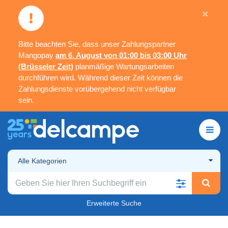
×
Bitte beachten Sie, dass unser Zahlungspartner
Mangopay
am 6. August von 01:00 bis 03:00 Uhr
(Brüsseler Zeit)
planmäßige Wartungsarbeiten
durchführen wird. Während dieser Zeit können die
Zahlungsdienste vorübergehend nicht verfügbar
sein.
Alle Kategorien
Erweiterte Suche