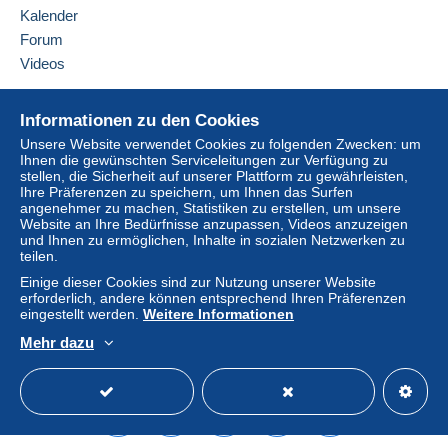
Belgien
Konto des Käufers nach sich ziehen.
Kalender
Sollten die Verkaufsbedingungen des Verkäufers
Forum
Diesen Verkäufer zu den Favoriten hinzufügen
Klauseln enthalten, die sich auf die Zahlung
Videos
Verkäufer kontaktieren
beziehen, sind diese Klauseln als nichtig zu
Diesen Verkäufer zu meiner schwarzen Liste
betrachten. Es gelten ausschließlich die
Hilfe
hinzufügen
Informationen zu den Cookies
Zahlungsbedingungen der Delcampe-Website, wie
Online-Hilfe
sie in den
Nutzungsbedingungen
definiert sind.
Unsere Website verwendet Cookies zu folgenden Zwecken: um
Ihnen die gewünschten Serviceleitungen zur Verfügung zu
Auf Delcampe kaufen
Käufe müssen, nachdem der Verkäufer die
stellen, die Sicherheit auf unserer Plattform zu gewährleisten,
Auf Delcampe verkaufen
Ihre Präferenzen zu speichern, um Ihnen das Surfen
Endabrechnung geschickt hat, innerhalb von
14
angenehmer zu machen, Statistiken zu erstellen, um unsere
Eine sichere Website
Tagen
bezahlt werden.
Website an Ihre Bedürfnisse anzupassen, Videos anzuzeigen
und Ihnen zu ermöglichen, Inhalte in sozialen Netzwerken zu
Garantie:
teilen.
Widerrufsrecht
|
Rücksendekosten gehen zu
Einige dieser Cookies sind zur Nutzung unserer Website
Lasten des Käufers.
erforderlich, andere können entsprechend Ihren Präferenzen
Alle Angaben zu Fristen bezüglich der
eingestellt werden.
Weitere Informationen
Rücksendung von Artikeln und der Rückerstattung
Mehr dazu
des Kaufbetrags finden Sie in der
Delcampe-
Deutsch
USD
Standardmodus
America
Charta
.