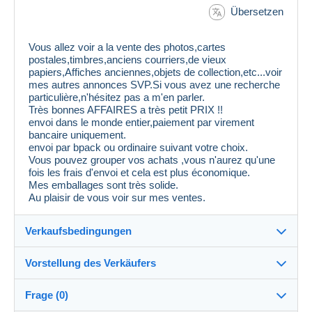
Übersetzen
Vous allez voir a la vente des photos,cartes
postales,timbres,anciens courriers,de vieux
papiers,Affiches anciennes,objets de collection,etc...voir
mes autres annonces SVP.Si vous avez une recherche
particulière,n'hésitez pas a m'en parler.
Très bonnes AFFAIRES a très petit PRIX !!
envoi dans le monde entier,paiement par virement
bancaire uniquement.
envoi par bpack ou ordinaire suivant votre choix.
Vous pouvez grouper vos achats ,vous n'aurez qu'une
fois les frais d'envoi et cela est plus économique.
Mes emballages sont très solide.
Au plaisir de vous voir sur mes ventes.
Verkaufsbedingungen
Vorstellung des Verkäufers
Versand nach:
Die Liste der Länder einsehen
Frage (0)
diroq
100%
(1501x)