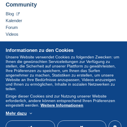
Adresse des Unternehmens:
Community
PHILATELIE VAT
Der Käufer nutzt die von Delcampe auf der Seite
6 BIS RUE DE CHATEAUDUN
"
Meine Käufe: Zu zahlen
" zur Verfügung stehenden
Blog
75009
PARIS
Zahlungsmethoden.
Kalender
Frankreich
Forum
Eine Zahlung, die nicht über
das in die Website
integrierte Zahlungssystem erfolgt
wird dem
Videos
Diesen Verkäufer zu den Favoriten hinzufügen
Käufer vom Verkäufer erstattet. Ein nicht bezahlter
Verkäufer kontaktieren
Kauf kann Konsequenzen für das Konto des
Hilfe
Diesen Verkäufer zu meiner schwarzen Liste
Informationen zu den Cookies
Käufers nach sich ziehen.
hinzufügen
Online-Hilfe
Unsere Website verwendet Cookies zu folgenden Zwecken: um
Sollten die Verkaufsbedingungen des Verkäufers
Ihnen die gewünschten Serviceleitungen zur Verfügung zu
Auf Delcampe kaufen
Klauseln enthalten, die sich auf die Zahlung
stellen, die Sicherheit auf unserer Plattform zu gewährleisten,
Auf Delcampe verkaufen
Ihre Präferenzen zu speichern, um Ihnen das Surfen
beziehen, sind diese Klauseln als nichtig zu
angenehmer zu machen, Statistiken zu erstellen, um unsere
Eine sichere Website
betrachten. Es gelten ausschließlich die
Website an Ihre Bedürfnisse anzupassen, Videos anzuzeigen
Zahlungsbedingungen der Delcampe-Website, wie
und Ihnen zu ermöglichen, Inhalte in sozialen Netzwerken zu
teilen.
sie in den
Nutzungsbedingungen
definiert sind.
Einige dieser Cookies sind zur Nutzung unserer Website
Käufe müssen, nachdem der Verkäufer die
erforderlich, andere können entsprechend Ihren Präferenzen
Endabrechnung geschickt hat, innerhalb von
14
eingestellt werden.
Weitere Informationen
Tagen
bezahlt werden.
Mehr dazu
Deutsch
USD
Standardmodus
America
Garantie:
Widerrufsrecht
|
Rücksendekosten gehen zu