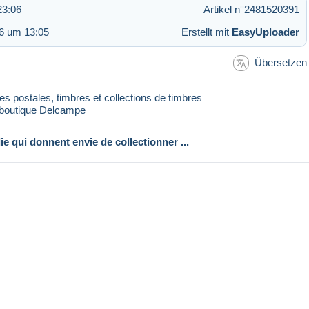
23:06
Artikel n°2481520391
26 um 13:05
Erstellt mit
EasyUploader
Übersetzen
rtes postales, timbres et collections de timbres
 boutique Delcampe
lie qui donnent envie de collectionner ...