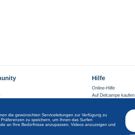
unity
Hilfe
Online-Hilfe
r
Auf Delcampe kaufen
Auf Delcampe verkau
Eine sichere Website
en die gewünschten Serviceleitungen zur Verfügung zu
hre Präferenzen zu speichern, um Ihnen das Surfen
ite an Ihre Bedürfnisse anzupassen, Videos anzuzeigen und
ndardmodus