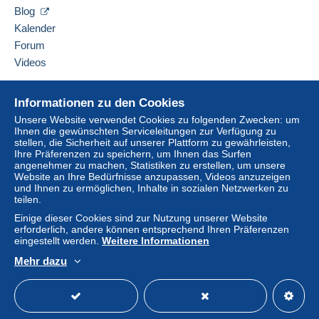
6 BIS RUE DE CHATEAUDUN
"
Meine Käufe: Zu zahlen
" zur Verfügung stehenden
Blog
75009
PARIS
Zahlungsmethoden.
Kalender
Frankreich
Forum
Eine Zahlung, die nicht über
das in die Website
integrierte Zahlungssystem erfolgt
wird dem
Videos
Diesen Verkäufer zu den Favoriten hinzufügen
Käufer vom Verkäufer erstattet. Ein nicht bezahlter
Verkäufer kontaktieren
Kauf kann Konsequenzen für das Konto des
Hilfe
Diesen Verkäufer zu meiner schwarzen Liste
Informationen zu den Cookies
Käufers nach sich ziehen.
hinzufügen
Online-Hilfe
Unsere Website verwendet Cookies zu folgenden Zwecken: um
Sollten die Verkaufsbedingungen des Verkäufers
Ihnen die gewünschten Serviceleitungen zur Verfügung zu
Auf Delcampe kaufen
Klauseln enthalten, die sich auf die Zahlung
stellen, die Sicherheit auf unserer Plattform zu gewährleisten,
Auf Delcampe verkaufen
Ihre Präferenzen zu speichern, um Ihnen das Surfen
beziehen, sind diese Klauseln als nichtig zu
angenehmer zu machen, Statistiken zu erstellen, um unsere
Eine sichere Website
betrachten. Es gelten ausschließlich die
Website an Ihre Bedürfnisse anzupassen, Videos anzuzeigen
Zahlungsbedingungen der Delcampe-Website, wie
und Ihnen zu ermöglichen, Inhalte in sozialen Netzwerken zu
teilen.
sie in den
Nutzungsbedingungen
definiert sind.
Einige dieser Cookies sind zur Nutzung unserer Website
Käufe müssen, nachdem der Verkäufer die
erforderlich, andere können entsprechend Ihren Präferenzen
Endabrechnung geschickt hat, innerhalb von
14
eingestellt werden.
Weitere Informationen
Tagen
bezahlt werden.
Mehr dazu
Deutsch
USD
Standardmodus
America
Garantie:
Widerrufsrecht
|
Rücksendekosten gehen zu
Lasten des Käufers.