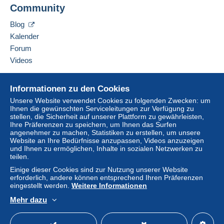
Adresse des Unternehmens:
Community
PHILATELIE VAT
Der Käufer nutzt die von Delcampe auf der Seite
6 BIS RUE DE CHATEAUDUN
"
Meine Käufe: Zu zahlen
" zur Verfügung stehenden
Blog
75009
PARIS
Zahlungsmethoden.
Kalender
Frankreich
Forum
Eine Zahlung, die nicht über
das in die Website
integrierte Zahlungssystem erfolgt
wird dem
Videos
Diesen Verkäufer zu den Favoriten hinzufügen
Käufer vom Verkäufer erstattet. Ein nicht bezahlter
Verkäufer kontaktieren
Kauf kann Konsequenzen für das Konto des
Hilfe
Diesen Verkäufer zu meiner schwarzen Liste
Informationen zu den Cookies
Käufers nach sich ziehen.
hinzufügen
Online-Hilfe
Unsere Website verwendet Cookies zu folgenden Zwecken: um
Sollten die Verkaufsbedingungen des Verkäufers
Ihnen die gewünschten Serviceleitungen zur Verfügung zu
Auf Delcampe kaufen
Klauseln enthalten, die sich auf die Zahlung
stellen, die Sicherheit auf unserer Plattform zu gewährleisten,
Auf Delcampe verkaufen
Ihre Präferenzen zu speichern, um Ihnen das Surfen
beziehen, sind diese Klauseln als nichtig zu
angenehmer zu machen, Statistiken zu erstellen, um unsere
Eine sichere Website
betrachten. Es gelten ausschließlich die
Website an Ihre Bedürfnisse anzupassen, Videos anzuzeigen
Zahlungsbedingungen der Delcampe-Website, wie
und Ihnen zu ermöglichen, Inhalte in sozialen Netzwerken zu
teilen.
sie in den
Nutzungsbedingungen
definiert sind.
Einige dieser Cookies sind zur Nutzung unserer Website
Käufe müssen, nachdem der Verkäufer die
erforderlich, andere können entsprechend Ihren Präferenzen
Endabrechnung geschickt hat, innerhalb von
14
eingestellt werden.
Weitere Informationen
Tagen
bezahlt werden.
Mehr dazu
Deutsch
USD
Standardmodus
America
Garantie:
Widerrufsrecht
|
Rücksendekosten gehen zu