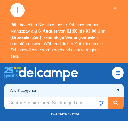
×
Bitte beachten Sie, dass unser Zahlungspartner
Mangopay
am 6. August von 01:00 bis 03:00 Uhr
(Brüsseler Zeit)
planmäßige Wartungsarbeiten
durchführen wird. Während dieser Zeit können die
Zahlungsdienste vorübergehend nicht verfügbar
sein.
Alle Kategorien
Erweiterte Suche