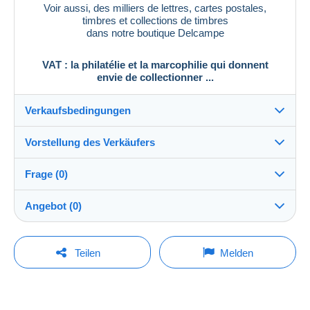
Voir aussi, des milliers de lettres, cartes postales,
timbres et collections de timbres
dans notre boutique Delcampe
VAT : la philatélie et la marcophilie qui donnent
envie de collectionner ...
Verkaufsbedingungen
Vorstellung des Verkäufers
Versand nach:
Die Liste der Länder einsehen
Frage (0)
vat_tradition
100%
(58901x)
Direkte Übergabe:
Angebot (0)
Ja
PRO
Shop
Versand:
Der Verkauf wird um eine Minute verlängert, wenn
Vorkasse
Um eine Frage stellen zu können, müssen Sie
weniger als eine Minute vor Ablauf der Frist ein
Teilen
Melden
Gebot abgegeben wird.
eingeloggt sein.
Nachname:
Kosten:
PHILATELIE VAT
Zu Lasten des Käufers
Jetzt einloggen
Gebote aktualisieren
Mitglied seit:
Zahlungsmethoden: