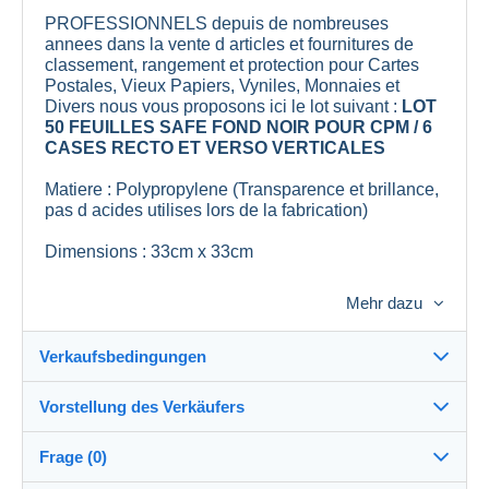
PROFESSIONNELS depuis de nombreuses
annees dans la vente d articles et fournitures de
classement, rangement et protection pour Cartes
Postales, Vieux Papiers, Vyniles, Monnaies et
Divers nous vous proposons ici le lot suivant :
LOT
50 FEUILLES SAFE FOND NOIR POUR CPM / 6
CASES RECTO ET VERSO VERTICALES
Matiere : Polypropylene (Transparence et brillance,
pas d acides utilises lors de la fabrication)
Dimensions : 33cm x 33cm
Lieu de Fabrication : Union Europeenne
Mehr dazu
Remise en mains propres possible, sur rendez
vous, soit sur Saint Maur des Fosses (Val de
Verkaufsbedingungen
Marne) soit sur Gennes (Maine et Loire).
Vorstellung des Verkäufers
Nous assurons une expedition
sous 48 heures
Verkaufsbedingungen im Detail
apres reception de votre reglement.
Frage (0)
Versand
Nous groupons bien evidemment les achats pour
lescollectophiles
100%
(9025x)