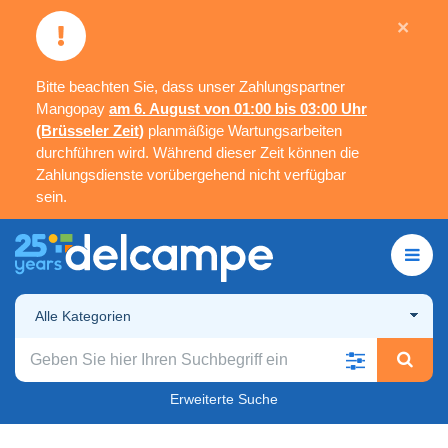
×
Bitte beachten Sie, dass unser Zahlungspartner
Mangopay
am 6. August von 01:00 bis 03:00 Uhr
(Brüsseler Zeit)
planmäßige Wartungsarbeiten
durchführen wird. Während dieser Zeit können die
Zahlungsdienste vorübergehend nicht verfügbar
sein.
Alle Kategorien
Erweiterte Suche