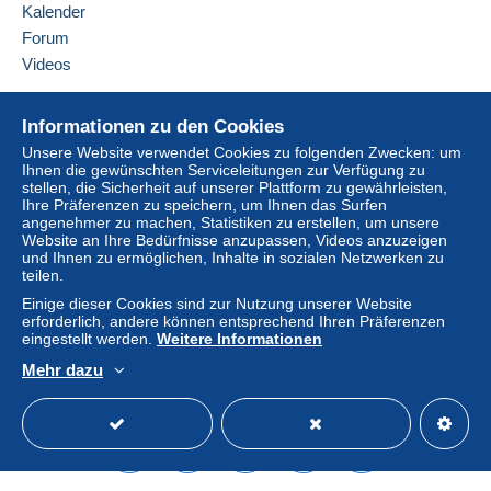
Frankreich
Kalender
Forum
Zahlung per:
Diesen Verkäufer zu den Favoriten hinzufügen
Videos
Verkäufer kontaktieren
Von 1gr bis 500gr
Diesen Verkäufer zu meiner schwarzen Liste
Hilfe
7,59 €
hinzufügen
Informationen zu den Cookies
Online-Hilfe
Von 501gr bis 749gr
Unsere Website verwendet Cookies zu folgenden Zwecken: um
Ihnen die gewünschten Serviceleitungen zur Verfügung zu
Auf Delcampe kaufen
9,29 €
stellen, die Sicherheit auf unserer Plattform zu gewährleisten,
Auf Delcampe verkaufen
Ihre Präferenzen zu speichern, um Ihnen das Surfen
Von 750gr bis 999gr
angenehmer zu machen, Statistiken zu erstellen, um unsere
Eine sichere Website
Website an Ihre Bedürfnisse anzupassen, Videos anzuzeigen
9,59 €
und Ihnen zu ermöglichen, Inhalte in sozialen Netzwerken zu
teilen.
Von 1000gr bis 1999gr
Einige dieser Cookies sind zur Nutzung unserer Website
11,19 €
erforderlich, andere können entsprechend Ihren Präferenzen
eingestellt werden.
Weitere Informationen
Von 2000gr bis 4999gr
Mehr dazu
Deutsch
USD
Standardmodus
America
17,39 €
Von 5000gr bis 9999gr
25,29 €