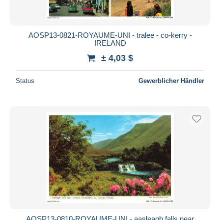
AOSP13-0821-ROYAUME-UNI - tralee - co-kerry -
IRELAND
± 4,03 $
Status
Gewerblicher Händler
AOSP13-0810-ROYAUME-UNI - aasleagh falls near