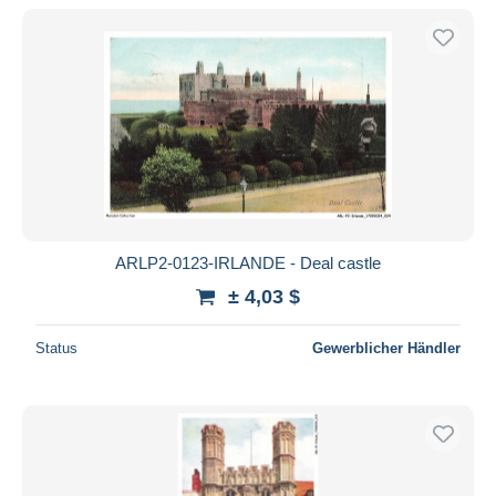
Nur ermäßigt
Kostenloser Versand
Zahlungsmethoden
PayPal
Banküberweisung
Visa
Mastercard
Bancontact
ARLP2-0123-IRLANDE - Deal castle
iDeal
± 4,03 $
Maestro
Gesamte Auswahl aufheben
Status
Gewerblicher Händler
Wohnsitz des Verkäufers
Weltweit