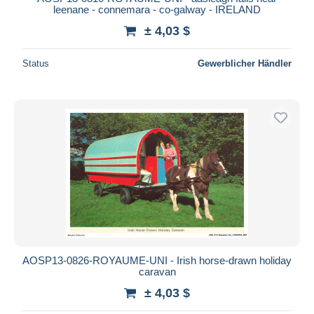
leenane - connemara - co-galway - IRELAND
± 4,03 $
Status
Gewerblicher Händler
AOSP13-0826-ROYAUME-UNI - Irish horse-drawn holiday
caravan
± 4,03 $