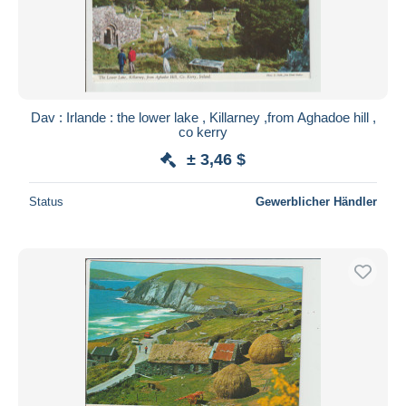
Dav : Irlande : the lower lake , Killarney ,from Aghadoe hill ,
co kerry
± 3,46 $
Status
Gewerblicher Händler