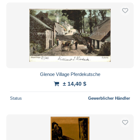
Nur ermäßigt
Kostenloser Versand
Zahlungsmethoden
PayPal
Banküberweisung
Visa
Mastercard
Bancontact
Glenoe Village Pferdekutsche
iDeal
± 14,40 $
Maestro
Gesamte Auswahl aufheben
Status
Gewerblicher Händler
Wohnsitz des Verkäufers
Weltweit