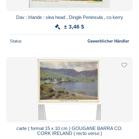
Dav : Irlande : slea head , Dingle Peninsula , co kerry
± 3,46 $
Status
Gewerblicher Händler
carte ( format 15 x 10 cm ) GOUGANE BARRA CO.
CORK IRELAND ( recto verso )