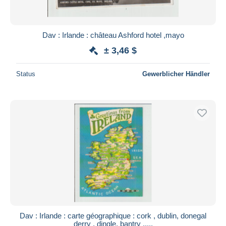
Dav : Irlande : château Ashford hotel ,mayo
± 3,46 $
Status
Gewerblicher Händler
Dav : Irlande : carte géographique : cork , dublin, donegal
derry , dingle, bantry ,....