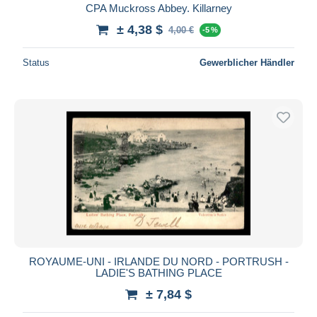
CPA Muckross Abbey. Killarney
± 4,38 $
4,00 €
-5 %
Status
Gewerblicher Händler
ROYAUME-UNI - IRLANDE DU NORD - PORTRUSH -
LADIE'S BATHING PLACE
± 7,84 $