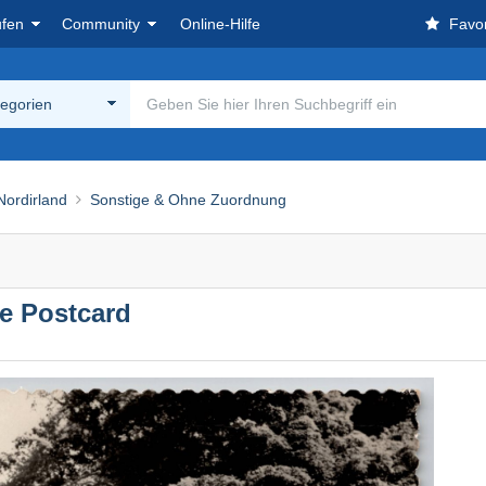
ufen
Community
Online-Hilfe
Favor
tegorien
Nordirland
Sonstige & Ohne Zuordnung
le Postcard