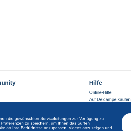
unity
Hilfe
Online-Hilfe
r
Auf Delcampe kaufen
Auf Delcampe verkau
Eine sichere Website
en die gewünschten Serviceleitungen zur Verfügung zu
hre Präferenzen zu speichern, um Ihnen das Surfen
ite an Ihre Bedürfnisse anzupassen, Videos anzuzeigen und