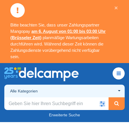
×
Bitte beachten Sie, dass unser Zahlungspartner
Mangopay
am 6. August von 01:00 bis 03:00 Uhr
(Brüsseler Zeit)
planmäßige Wartungsarbeiten
durchführen wird. Während dieser Zeit können die
Zahlungsdienste vorübergehend nicht verfügbar
sein.
Alle Kategorien
Erweiterte Suche