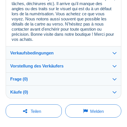
tâches, déchirures etc). Il arrive qu'il manque des
angles ou des traits sur le visuel qui est du à un défaut
lors de la numérisation. Vous achetez ce que vous
voyez. Nous notons aussi souvent que possible les
détails de la cartre au verso. N'hésitez pas à nous
contacter avant d'enchérir pour toute question ou
précision. Bonne visite dans notre boutique ! Merci pour
vos achats.
Verkaufsbedingungen
Vorstellung des Verkäufers
Verkaufsbedingungen im Detail
Frage (0)
Versand
MondialCollection
100%
(36069x)
Versand nach Zahlung innerhalb von 5 Tagen
Käufe (0)
PRO
Shop
Garantie:
Widerrufsrecht
|
Rücksendekosten gehen zu Lasten
Um eine Frage stellen zu können, müssen Sie
Letzte Aktualisierung: 22:53:58
Teilen
Melden
des Käufers.
eingeloggt sein.
Nachname:
Alle Angaben zu Fristen bezüglich der Rücksendung
Mondial Collection
Derzeit ist noch kein Kauf getätigt worden. Seien Sie
von Artikeln und der Rückerstattung des Kaufbetrags
Jetzt einloggen