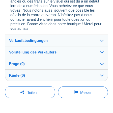
angles ou des traits sur le visuel qui est du à un défaut
lors de la numérisation. Vous achetez ce que vous
voyez. Nous notons aussi souvent que possible les
détails de la cartre au verso. N'hésitez pas à nous
contacter avant d'enchérir pour toute question ou
précision. Bonne visite dans notre boutique ! Merci pour
vos achats.
Verkaufsbedingungen
Vorstellung des Verkäufers
Verkaufsbedingungen im Detail
Frage (0)
Versand
MondialCollection
100%
(36085x)
Versand nach Zahlung innerhalb von 5 Tagen
Käufe (0)
PRO
Shop
Garantie:
Widerrufsrecht
|
Rücksendekosten gehen zu Lasten
Um eine Frage stellen zu können, müssen Sie
Letzte Aktualisierung: 09:04:18
Teilen
Melden
des Käufers.
eingeloggt sein.
Nachname:
Alle Angaben zu Fristen bezüglich der Rücksendung
Mondial Collection
Derzeit ist noch kein Kauf getätigt worden. Seien Sie
von Artikeln und der Rückerstattung des Kaufbetrags
Jetzt einloggen
der Erste!
finden Sie in der
Delcampe-Charta
.
Mitglied seit: