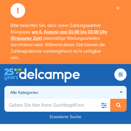
×
Bitte beachten Sie, dass unser Zahlungspartner
Mangopay
am 6. August von 01:00 bis 03:00 Uhr
(Brüsseler Zeit)
planmäßige Wartungsarbeiten
durchführen wird. Während dieser Zeit können die
Zahlungsdienste vorübergehend nicht verfügbar
sein.
Alle Kategorien
Erweiterte Suche