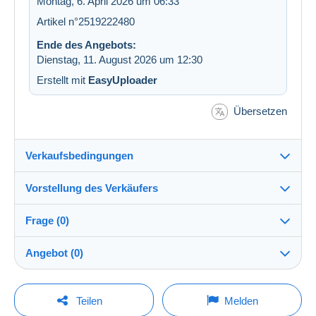
Montag, 6. April 2026 um 06:33
Artikel n°2519222480
Ende des Angebots:
Dienstag, 11. August 2026 um 12:30
Erstellt mit
EasyUploader
Übersetzen
Verkaufsbedingungen
Vorstellung des Verkäufers
Versand nach:
Die Liste der Länder einsehen
Frage (0)
hasch
100%
(19182x)
Direkte Übergabe:
Angebot (0)
Ja
Shop
Versand:
Der Verkauf wird um eine Minute verlängert, wenn
Vorkasse
Um eine Frage stellen zu können, müssen Sie
weniger als eine Minute vor Ablauf der Frist ein
Teilen
Melden
Gebot abgegeben wird.
eingeloggt sein.
Mitglied seit: