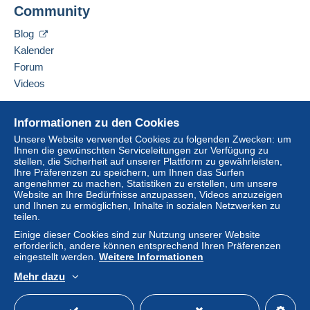
Community
Verkäufer kontaktieren
Lieferzone 2
Diesen Verkäufer zu meiner schwarzen Liste
Blog
hinzufügen
Kalender
Lieferzone 3
Forum
Videos
Lieferzone 4
Hilfe
Lieferzone 5
Informationen zu den Cookies
Online-Hilfe
Unsere Website verwendet Cookies zu folgenden Zwecken: um
Lieferzone 6
Ihnen die gewünschten Serviceleitungen zur Verfügung zu
Auf Delcampe kaufen
stellen, die Sicherheit auf unserer Plattform zu gewährleisten,
Auf Delcampe verkaufen
Ihre Präferenzen zu speichern, um Ihnen das Surfen
Lieferzone 7
angenehmer zu machen, Statistiken zu erstellen, um unsere
Eine sichere Website
Website an Ihre Bedürfnisse anzupassen, Videos anzuzeigen
und Ihnen zu ermöglichen, Inhalte in sozialen Netzwerken zu
teilen.
Diese Zone enthält
ein Land
.
Einige dieser Cookies sind zur Nutzung unserer Website
erforderlich, andere können entsprechend Ihren Präferenzen
Paket mit Rückschein
eingestellt werden.
Weitere Informationen
(Sendungsverfolgung)
Mehr dazu
Zahlung per:
Deutsch
USD
Standardmodus
America