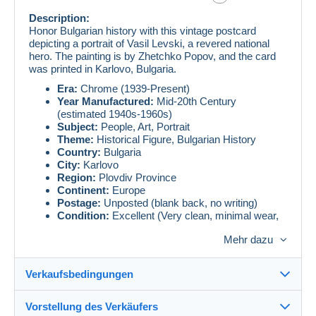
Description:
Honor Bulgarian history with this vintage postcard
depicting a portrait of Vasil Levski, a revered national
hero. The painting is by Zhetchko Popov, and the card
was printed in Karlovo, Bulgaria.
Era:
Chrome (1939-Present)
Year Manufactured:
Mid-20th Century
(estimated 1940s-1960s)
Subject:
People, Art, Portrait
Theme:
Historical Figure, Bulgarian History
Country:
Bulgaria
City:
Karlovo
Region:
Plovdiv Province
Continent:
Europe
Postage:
Unposted (blank back, no writing)
Condition:
Excellent (Very clean, minimal wear,
vibrant colors for an older print.)
Mehr dazu
Postcard Type:
Lithograph (Reproduction of a
painting)
Publisher:
Печат арт. Карлово (Printed by art.
Verkaufsbedingungen
Karlovo)
Artist:
Жечко Попов (Zhetchko Popov)
Vorstellung des Verkäufers
An essential addition for collectors of Bulgarian history,
Verkaufsbedingungen im Detail