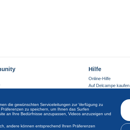
unity
Hilfe
Online-Hilfe
r
Auf Delcampe kaufen
Auf Delcampe verkau
Eine sichere Website
en die gewünschten Serviceleitungen zur Verfügung zu
hre Präferenzen zu speichern, um Ihnen das Surfen
ite an Ihre Bedürfnisse anzupassen, Videos anzuzeigen und
ndardmodus
lich, andere können entsprechend Ihren Präferenzen