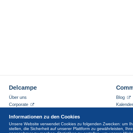
Delcampe
Comm
Über uns
Blog
Corporate
Kalende
Tarife
Forum
Informationen zu den Cookies
Nehmen Sie Kontakt mit uns auf
Videos
Unsere Website verwendet Cookies zu folgenden Zwecken: um Ihn
stellen, die Sicherheit auf unserer Plattform zu gewährleisten, I