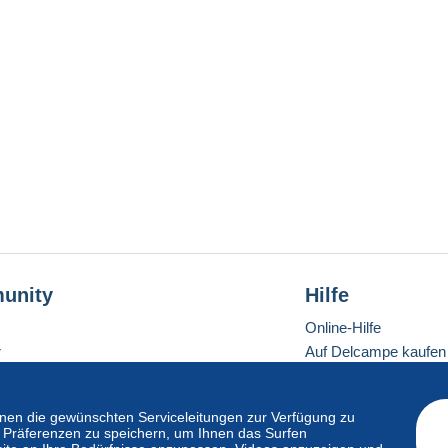
unity
Hilfe
Online-Hilfe
r
Auf Delcampe kaufen
Auf Delcampe verkau
Eine sichere Website
en die gewünschten Serviceleitungen zur Verfügung zu
hre Präferenzen zu speichern, um Ihnen das Surfen