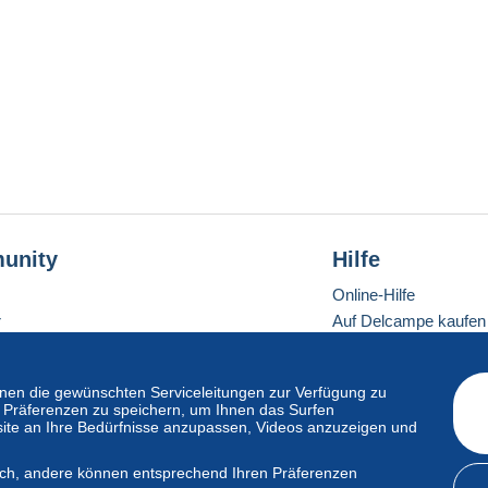
unity
Hilfe
Online-Hilfe
r
Auf Delcampe kaufen
Auf Delcampe verkau
Eine sichere Website
en die gewünschten Serviceleitungen zur Verfügung zu
hre Präferenzen zu speichern, um Ihnen das Surfen
ite an Ihre Bedürfnisse anzupassen, Videos anzuzeigen und
ndardmodus
lich, andere können entsprechend Ihren Präferenzen