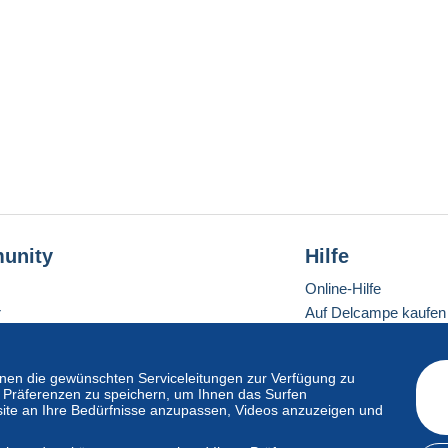
unity
Hilfe
Online-Hilfe
r
Auf Delcampe kaufen
Auf Delcampe verkau
Eine sichere Website
en die gewünschten Serviceleitungen zur Verfügung zu
hre Präferenzen zu speichern, um Ihnen das Surfen
ite an Ihre Bedürfnisse anzupassen, Videos anzuzeigen und
ndardmodus