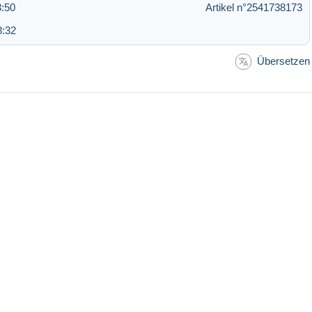
3:50
Artikel n°2541738173
8:32
Übersetzen