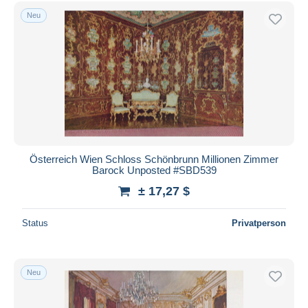
Sonstige
3
Kostenloser Versand
Neu
Sonstige & Ohne Zuordnung
54.430
Zahlungsmethoden
PayPal
Banküberweisung
Visa
Mastercard
Bancontact
iDeal
Österreich Wien Schloss Schönbrunn Millionen Zimmer
Barock Unposted #SBD539
Maestro
± 17,27 $
Gesamte Auswahl aufheben
Wohnsitz des Verkäufers
Status
Privatperson
Weltweit
Neu