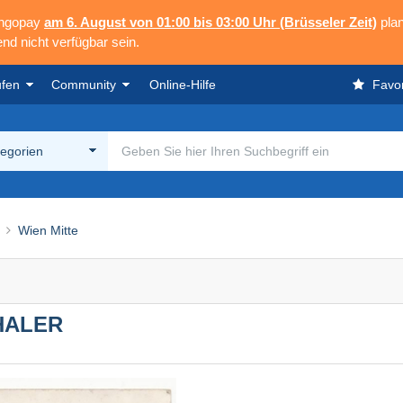
angopay
am 6. August von 01:00 bis 03:00 Uhr (Brüsseler Zeit)
plan
nd nicht verfügbar sein.
ufen
Community
Online-Hilfe
Favor
tegorien
Wien Mitte
THALER