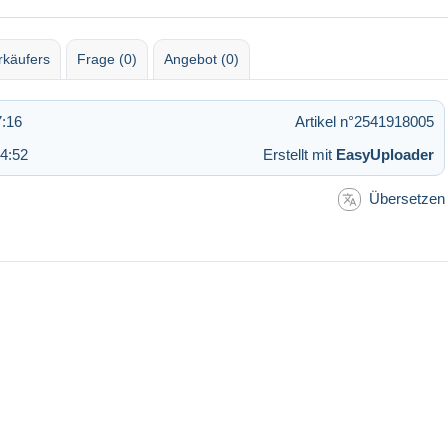
rkäufers
Frage (0)
Angebot (0)
7:16
Artikel n°2541918005
4:52
Erstellt mit
EasyUploader
Übersetzen