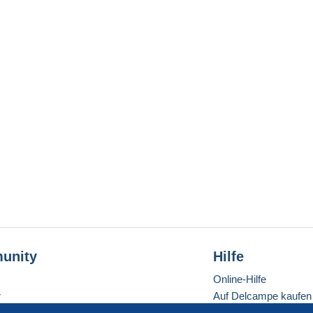
unity
Hilfe
Online-Hilfe
r
Auf Delcampe kaufen
Auf Delcampe verkau