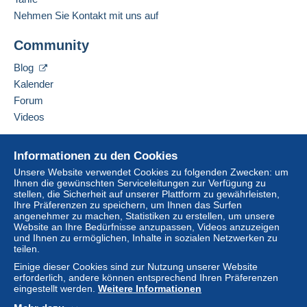
1,96 €
Französisch,
Englisch (Vereinigtes Königreich),
Nehmen Sie Kontakt mit uns auf
Deutsch
Von 20gr bis 100gr
Community
4,15 €
Diesen Verkäufer zu den Favoriten hinzufügen
Blog
Von 101gr bis 250gr
Verkäufer kontaktieren
Kalender
Diesen Verkäufer zu meiner schwarzen Liste
9,85 €
hinzufügen
Forum
Von 251gr bis 500gr
Videos
14,55 €
Hilfe
Informationen zu den Cookies
Von 501gr bis 2000gr
Online-Hilfe
Unsere Website verwendet Cookies zu folgenden Zwecken: um
26,50 €
Ihnen die gewünschten Serviceleitungen zur Verfügung zu
Auf Delcampe kaufen
stellen, die Sicherheit auf unserer Plattform zu gewährleisten,
Auf Delcampe verkaufen
Ab 2001gr
Ihre Präferenzen zu speichern, um Ihnen das Surfen
angenehmer zu machen, Statistiken zu erstellen, um unsere
Eine sichere Website
555,00 €
Website an Ihre Bedürfnisse anzupassen, Videos anzuzeigen
und Ihnen zu ermöglichen, Inhalte in sozialen Netzwerken zu
teilen.
Brief mit Sendungsverfolgung
(Standardformat/Kleinbrief)
Einige dieser Cookies sind zur Nutzung unserer Website
erforderlich, andere können entsprechend Ihren Präferenzen
Zahlung per:
eingestellt werden.
Weitere Informationen