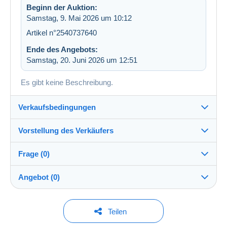
Beginn der Auktion:
Samstag, 9. Mai 2026 um 10:12
Artikel n°2540737640
Ende des Angebots:
Samstag, 20. Juni 2026 um 12:51
Es gibt keine Beschreibung.
Verkaufsbedingungen
Vorstellung des Verkäufers
Versand nach:
Die Liste der Länder einsehen
Frage (0)
KaartenNL
100%
(7505x)
Direkte Übergabe:
Angebot (0)
Ja
Shop
Versand:
Vorkasse
Um eine Frage stellen zu können, müssen Sie
Derzeit liegen keine Gebote vor.
Teilen
eingeloggt sein.
Mitglied seit:
Kosten: