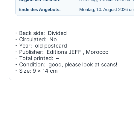
Ende des Angebots:
Montag, 10. August 2026 u
- Back side: Divided
- Circulated: No
- Year: old postcard
- Publisher: Editions JEFF , Morocco
- Total printed: –
- Condition: good, please look at scans!
- Size: 9 x 14 cm