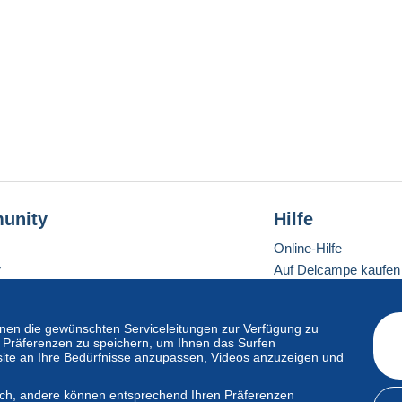
unity
Hilfe
Online-Hilfe
r
Auf Delcampe kaufen
Auf Delcampe verkau
Eine sichere Website
en die gewünschten Serviceleitungen zur Verfügung zu
hre Präferenzen zu speichern, um Ihnen das Surfen
ite an Ihre Bedürfnisse anzupassen, Videos anzuzeigen und
ndardmodus
lich, andere können entsprechend Ihren Präferenzen