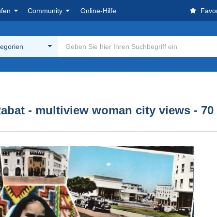
ufen
Community
Online-Hilfe
Favor
tegorien
abat - multiview woman city views - 70