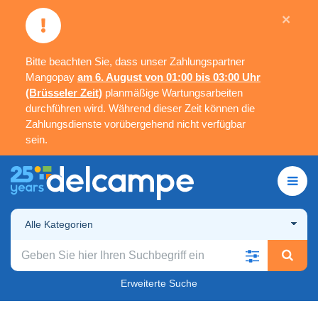
×
Bitte beachten Sie, dass unser Zahlungspartner
Mangopay
am 6. August von 01:00 bis 03:00 Uhr
(Brüsseler Zeit)
planmäßige Wartungsarbeiten
durchführen wird. Während dieser Zeit können die
Zahlungsdienste vorübergehend nicht verfügbar
sein.
Alle Kategorien
Erweiterte Suche