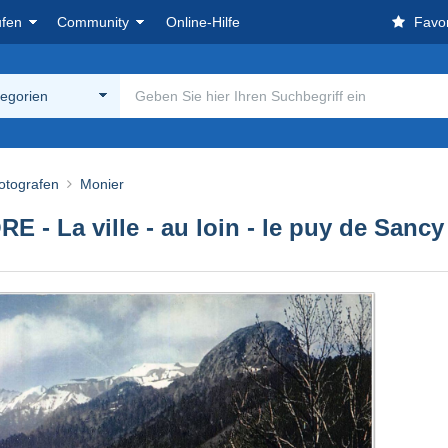
ufen
Community
Online-Hilfe
Favor
tegorien
otografen
Monier
 La ville - au loin - le puy de Sancy