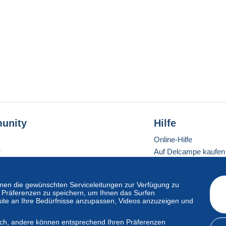
unity
Hilfe
Online-Hilfe
r
Auf Delcampe kaufen
Auf Delcampe verkau
Eine sichere Website
en die gewünschten Serviceleitungen zur Verfügung zu
hre Präferenzen zu speichern, um Ihnen das Surfen
ite an Ihre Bedürfnisse anzupassen, Videos anzuzeigen und
ndardmodus
lich, andere können entsprechend Ihren Präferenzen