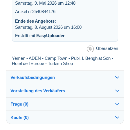
Samstag, 9. Mai 2026 um 12:48
Artikel n°2540844176
Ende des Angebots:
Samstag, 8. August 2026 um 16:00
Erstellt mit
EasyUploader
Übersetzen
Yemen - ADEN - Camp Town - Publ. I. Benghiat Son -
Hotel de l'Europe - Turkish Shop
Verkaufsbedingungen
Vorstellung des Verkäufers
Verkaufsbedingungen im Detail
Frage (0)
Versand
postcardman
100%
(33377x)
Versand nach Zahlung innerhalb von 5 Tagen
Käufe (0)
PRO
Shop
Garantie: