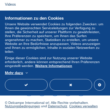
Kauf kann Konsequenzen für das Konto des
Videos
Käufers nach sich ziehen.
Diesen Verkäufer zu den Favoriten hinzufügen
Verkäufer kontaktieren
Sollten die Verkaufsbedingungen des Verkäufers
Hilfe
Diesen Verkäufer zu meiner schwarzen Liste
Informationen zu den Cookies
Klauseln enthalten, die sich auf die Zahlung
hinzufügen
Online-Hilfe
beziehen, sind diese Klauseln als nichtig zu
Unsere Website verwendet Cookies zu folgenden Zwecken: um
Ihnen die gewünschten Serviceleitungen zur Verfügung zu
Auf Delcampe kaufen
betrachten. Es gelten ausschließlich die
stellen, die Sicherheit auf unserer Plattform zu gewährleisten,
Zahlungsbedingungen der Delcampe-Website, wie
Auf Delcampe verkaufen
Ihre Präferenzen zu speichern, um Ihnen das Surfen
sie in den
Nutzungsbedingungen
definiert sind.
angenehmer zu machen, Statistiken zu erstellen, um unsere
Eine sichere Website
Website an Ihre Bedürfnisse anzupassen, Videos anzuzeigen
Käufe müssen, nachdem der Verkäufer die
und Ihnen zu ermöglichen, Inhalte in sozialen Netzwerken zu
teilen.
Endabrechnung geschickt hat, innerhalb von
14
Tagen
bezahlt werden.
Einige dieser Cookies sind zur Nutzung unserer Website
erforderlich, andere können entsprechend Ihren Präferenzen
Garantie:
eingestellt werden.
Weitere Informationen
Widerrufsrecht
|
Rücksendekosten gehen zu
Mehr dazu
Lasten des Käufers.
Deutsch
USD
Standardmodus
America
Alle Angaben zu Fristen bezüglich der
Rücksendung von Artikeln und der Rückerstattung
des Kaufbetrags finden Sie in der
Delcampe-
Charta
.
© Delcampe International srl. Alle Rechte vorbehalten.
Nutzungsbedingungen
und
Datenschutz
.
Cookies verwalten