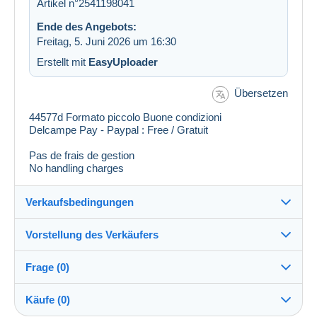
Artikel n°2541198041
Ende des Angebots:
Freitag, 5. Juni 2026 um 16:30
Erstellt mit
EasyUploader
Übersetzen
44577d Formato piccolo Buone condizioni
Delcampe Pay - Paypal : Free / Gratuit
Pas de frais de gestion
No handling charges
Verkaufsbedingungen
Vorstellung des Verkäufers
Versand nach:
Die Liste der Länder einsehen
Frage (0)
theodore14
100%
(40991x)
Versand:
Käufe (0)
Vorkasse
PRO