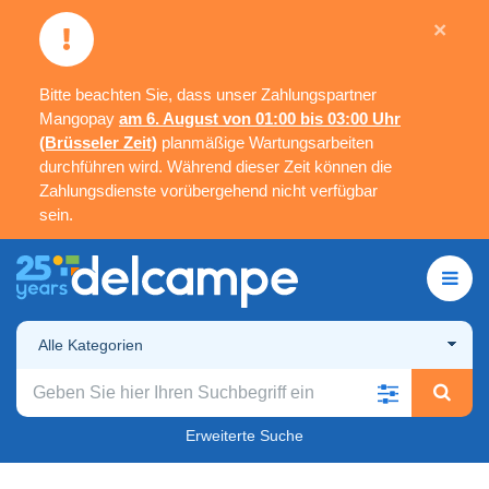
×
Bitte beachten Sie, dass unser Zahlungspartner
Mangopay
am 6. August von 01:00 bis 03:00 Uhr
(Brüsseler Zeit)
planmäßige Wartungsarbeiten
durchführen wird. Während dieser Zeit können die
Zahlungsdienste vorübergehend nicht verfügbar
sein.
Alle Kategorien
Erweiterte Suche