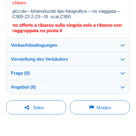
chiuso.
piccolo---b/nero/lucido tipo fotografica----no viaggiata---
C900-22-2-23---III scat.C900
no offerte a ribasso sulla singola solo a ribasso con
raggruppata no posta 4
Verkaufsbedingungen
Vorstellung des Verkäufers
Versand nach:
Die Liste der Länder einsehen
Frage (0)
roy55
100%
(2652x)
Versand:
Angebot (0)
Vorkasse
Shop
Kosten:
Der Verkauf wird um eine Minute verlängert, wenn
Zu Lasten des Käufers
Um eine Frage stellen zu können, müssen Sie
weniger als eine Minute vor Ablauf der Frist ein
Teilen
Melden
Gebot abgegeben wird.
eingeloggt sein.
Mitglied seit:
Zahlungsmethoden:
06.11.2013
Jetzt einloggen
Gebote aktualisieren
Letzter Besuch:
Zahlungsbedingungen:
Weniger als 24 Stunden