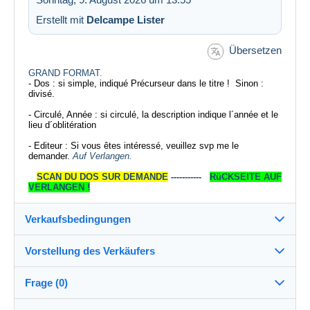
Erstellt mit
Delcampe Lister
Übersetzen
GRAND FORMAT.
- Dos : si simple, indiqué Précurseur dans le titre ! Sinon :
divisé.
- Circulé, Année : si circulé, la description indique l´année et le
lieu d´oblitération
- Editeur : Si vous êtes intéressé, veuillez svp me le
demander.
Auf Verlangen.
SCAN DU DOS SUR DEMANDE
-----------
RüCKSEITE AUF
VERLANGEN !
Verkaufsbedingungen
Vorstellung des Verkäufers
Versand nach:
Die Liste der Länder einsehen
Frage (0)
xil1172
100%
(33565x)
Versand: