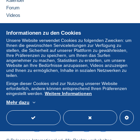
Kalender
hinzufügen
Käufer vom Verkäufer erstattet. Ein nicht bezahlter
Forum
Kauf kann Konsequenzen für das Konto des
Videos
Käufers nach sich ziehen.
Sollten die Verkaufsbedingungen des Verkäufers
Hilfe
Informationen zu den Cookies
Klauseln enthalten, die sich auf die Zahlung
Online-Hilfe
beziehen, sind diese Klauseln als nichtig zu
Unsere Website verwendet Cookies zu folgenden Zwecken: um
Ihnen die gewünschten Serviceleitungen zur Verfügung zu
Auf Delcampe kaufen
betrachten. Es gelten ausschließlich die
stellen, die Sicherheit auf unserer Plattform zu gewährleisten,
Zahlungsbedingungen der Delcampe-Website, wie
Auf Delcampe verkaufen
Ihre Präferenzen zu speichern, um Ihnen das Surfen
sie in den
Nutzungsbedingungen
definiert sind.
angenehmer zu machen, Statistiken zu erstellen, um unsere
Eine sichere Website
Website an Ihre Bedürfnisse anzupassen, Videos anzuzeigen
Käufe müssen, nachdem der Verkäufer die
und Ihnen zu ermöglichen, Inhalte in sozialen Netzwerken zu
teilen.
Endabrechnung geschickt hat, innerhalb von
14
Tagen
bezahlt werden.
Einige dieser Cookies sind zur Nutzung unserer Website
erforderlich, andere können entsprechend Ihren Präferenzen
Garantie:
eingestellt werden.
Weitere Informationen
Widerrufsrecht
|
Rücksendekosten gehen zu
Mehr dazu
Lasten des Käufers.
Deutsch
USD
Standardmodus
America
Alle Angaben zu Fristen bezüglich der
Rücksendung von Artikeln und der Rückerstattung
des Kaufbetrags finden Sie in der
Delcampe-
Charta
.