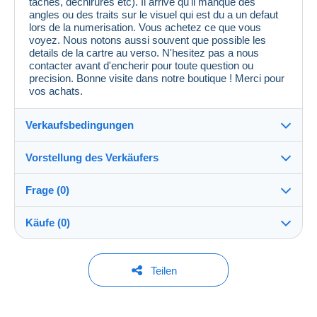
taches, dechirures etc). Il arrive qu'il manque des
angles ou des traits sur le visuel qui est du a un defaut
lors de la numerisation. Vous achetez ce que vous
voyez. Nous notons aussi souvent que possible les
details de la cartre au verso. N'hesitez pas a nous
contacter avant d'encherir pour toute question ou
precision. Bonne visite dans notre boutique ! Merci pour
vos achats.
Verkaufsbedingungen
Vorstellung des Verkäufers
Verkaufsbedingungen im Detail
Frage (0)
Versand
cpcr958
100%
(21673x)
Versand nach Zahlung innerhalb von 7 Tagen
Käufe (0)
PRO
Shop
Garantie:
Widerrufsrecht
|
Rücksendekosten gehen zu Lasten
Um eine Frage stellen zu können, müssen Sie
Letzte Aktualisierung: 05:50:00
Teilen
des Käufers.
eingeloggt sein.
Nachname:
Alle Angaben zu Fristen bezüglich der Rücksendung
CPCR 95
Derzeit ist noch kein Kauf getätigt worden. Seien Sie
von Artikeln und der Rückerstattung des Kaufbetrags
Jetzt einloggen
der Erste!