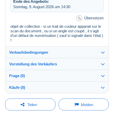
Ende des Angebots:
Sonntag, 9. August 2026 um 14:30
Übersetzen
objet de collection - si un trait de couleur apparait sur le
scan du document , ou si un angle est coupé , il s'agit
d'un défaut de numérisation ( sauf si signalé dans l'état )
!
Verkaufsbedingungen
Vorstellung des Verkäufers
Versand nach:
Die Liste der Länder einsehen
Frage (0)
Karto86
100%
(53404x)
Versand:
Käufe (0)
Vorkasse
PRO
Shop
Kosten:
Zu Lasten des Käufers
Um eine Frage stellen zu können, müssen Sie
Letzte Aktualisierung: 13:55:16
Teilen
Melden
eingeloggt sein.
Nachname:
Zahlungsmethoden: