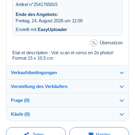
Artikel n°2541765815
Ende des Angebots:
Freitag, 14. August 2026 um 11:00
Erstellt mit
EasyUploader
Übersetzen
Etat et description : Voir scan et verso en 2e photo//
Format 15 x 10,5 cm
Verkaufsbedingungen
Vorstellung des Verkäufers
Verkaufsbedingungen im Detail
Frage (0)
Versand
regislmx
100%
(63009x)
Versand nach Zahlung innerhalb von 14 Tagen
Käufe (0)
PRO
Shop
Garantie:
Widerrufsrecht
|
Rücksendekosten gehen zu Lasten
Um eine Frage stellen zu können, müssen Sie
Letzte Aktualisierung: 11:30:54
Teilen
Melden