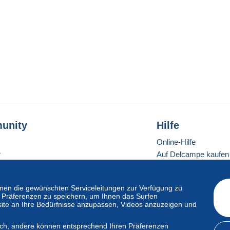
unity
Hilfe
Online-Hilfe
r
Auf Delcampe kaufen
Auf Delcampe verkau
Eine sichere Website
en die gewünschten Serviceleitungen zur Verfügung zu
hre Präferenzen zu speichern, um Ihnen das Surfen
ite an Ihre Bedürfnisse anzupassen, Videos anzuzeigen und
ndardmodus
lich, andere können entsprechend Ihren Präferenzen