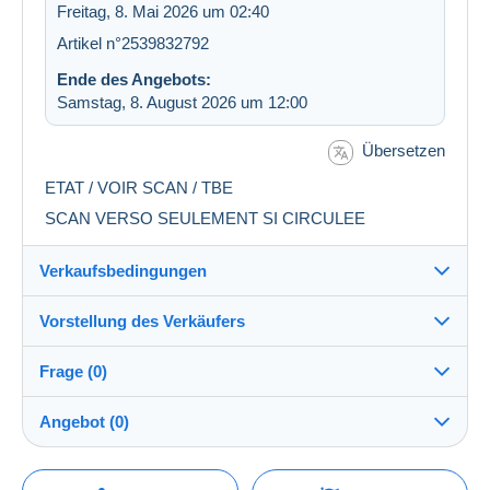
Freitag, 8. Mai 2026 um 02:40
Artikel n°2539832792
Ende des Angebots:
Samstag, 8. August 2026 um 12:00
Übersetzen
ETAT / VOIR SCAN / TBE
SCAN VERSO SEULEMENT SI CIRCULEE
Verkaufsbedingungen
Vorstellung des Verkäufers
Versand nach:
Die Liste der Länder einsehen
Frage (0)
lucas1378
100%
(69188x)
Versand:
Angebot (0)
Vorkasse
PRO
Shop
Kosten:
Der Verkauf wird um eine Minute verlängert, wenn
Zu Lasten des Käufers
Um eine Frage stellen zu können, müssen Sie