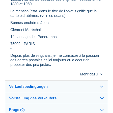
1880 et 1960.
La mention "état" dans le titre de l'objet signifie que la
carte est abîmée. (voir les scans)
Bonnes enchères à tous !
Clément Maréchal
14 passage des Panoramas
75002 - PARIS
-
Depuis plus de vingt ans, je me consacre à la passion
des cartes postales et j'ai toujours eu à coeur de
proposer des prix justes.
Face à l'évolution du marché et afin de vous offrir les
Mehr dazu
meilleures conditions possibles, j'ai décidé de mettre en
place une réduction permanente de 50 % sur l'ensemble
du magasin.
Verkaufsbedingungen
Cette tarification, que vous aviez déjà pu retrouver
ponctuellement par le passé, devient désormais la règle,
Vorstellung des Verkäufers
afin de rendre chaque collection encore plus accessible
Verkaufsbedingungen im Detail
et agréable à compléter.
Frage (0)
En contrepartie, et pour préserver cet équilibre, il ne