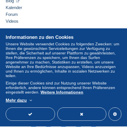
Blog
Frankreich
Kalender
Forum
Diesen Verkäufer zu den Favoriten hinzufügen
Videos
Für mehr Sicherheit, bittet der Verkäufer Sie,
Verkäufer kontaktieren
eine Versandoption mit Sendungsverfolgung zu
Diesen Verkäufer zu meiner schwarzen Liste
Hilfe
wählen:
hinzufügen
Informationen zu den Cookies
Online-Hilfe
ab einem Kauf in Höhe von 34,00 €.
Unsere Website verwendet Cookies zu folgenden Zwecken: um
Ihnen die gewünschten Serviceleitungen zur Verfügung zu
Auf Delcampe kaufen
stellen, die Sicherheit auf unserer Plattform zu gewährleisten,
Auf Delcampe verkaufen
Ihre Präferenzen zu speichern, um Ihnen das Surfen
Lieferzone 1
angenehmer zu machen, Statistiken zu erstellen, um unsere
Eine sichere Website
Website an Ihre Bedürfnisse anzupassen, Videos anzuzeigen
und Ihnen zu ermöglichen, Inhalte in sozialen Netzwerken zu
Lieferzone 2
teilen.
Einige dieser Cookies sind zur Nutzung unserer Website
Lieferzone 3
erforderlich, andere können entsprechend Ihren Präferenzen
eingestellt werden.
Weitere Informationen
Mehr dazu
Diese Zone enthält
ein Land
.
Deutsch
USD
Standardmodus
America
Brief (Standardformat/Kleinbrief)
Zahlung per: