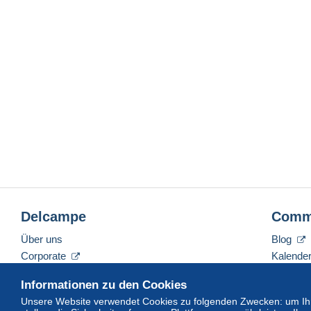
Delcampe
Comm
Über uns
Blog
Corporate
Kalende
Tarife
Forum
Informationen zu den Cookies
Nehmen Sie Kontakt mit uns auf
Videos
Unsere Website verwendet Cookies zu folgenden Zwecken: um Ihn