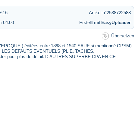
9:16
Artikel n°2538722588
m 04:00
Erstellt mit
EasyUploader
Übersetzen
E ( éditées entre 1898 et 1940 SAUF si mentionné CPSM)
IR LES DEFAUTS EVENTUELS (PLIE, TACHES,
cter pour plus de détail. D AUTRES SUPERBE CPA EN CE