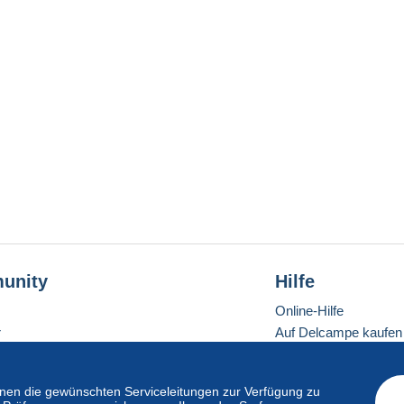
unity
Hilfe
Online-Hilfe
r
Auf Delcampe kaufen
Auf Delcampe verkau
Eine sichere Website
en die gewünschten Serviceleitungen zur Verfügung zu