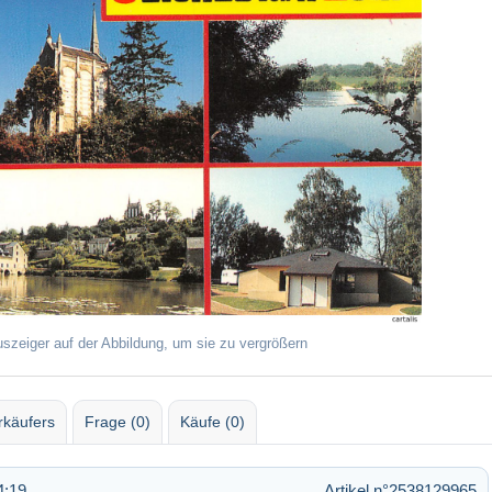
uszeiger auf der Abbildung, um sie zu vergrößern
rkäufers
Frage (0)
Käufe (0)
4:19
Artikel n°2538129965