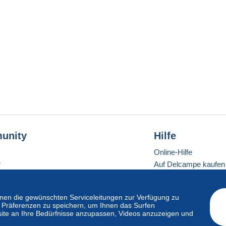
unity
Hilfe
Online-Hilfe
r
Auf Delcampe kaufen
Auf Delcampe verkau
Eine sichere Website
en die gewünschten Serviceleitungen zur Verfügung zu
hre Präferenzen zu speichern, um Ihnen das Surfen
ite an Ihre Bedürfnisse anzupassen, Videos anzuzeigen und