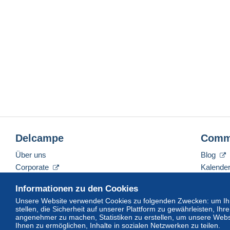
Delcampe
Comm
Über uns
Blog
Corporate
Kalende
Tarife
Forum
Informationen zu den Cookies
Nehmen Sie Kontakt mit uns auf
Videos
Unsere Website verwendet Cookies zu folgenden Zwecken: um Ihn
stellen, die Sicherheit auf unserer Plattform zu gewährleisten, I
angenehmer zu machen, Statistiken zu erstellen, um unsere Webs
Ihnen zu ermöglichen, Inhalte in sozialen Netzwerken zu teilen.