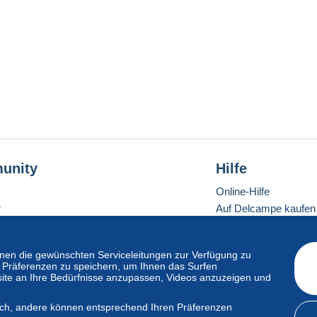
unity
Hilfe
Online-Hilfe
r
Auf Delcampe kaufen
Auf Delcampe verkau
Eine sichere Website
en die gewünschten Serviceleitungen zur Verfügung zu
hre Präferenzen zu speichern, um Ihnen das Surfen
ite an Ihre Bedürfnisse anzupassen, Videos anzuzeigen und
ndardmodus
lich, andere können entsprechend Ihren Präferenzen