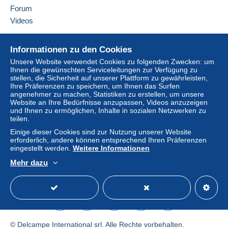
Frankreich
Forum
Lieferzone 2
Videos
Diesen Verkäufer zu den Favoriten hinzufügen
Verkäufer kontaktieren
Hilfe
Diese Zone enthält
ein Land
.
Diesen Verkäufer zu meiner schwarzen Liste
Informationen zu den Cookies
hinzufügen
Online-Hilfe
Unsere Website verwendet Cookies zu folgenden Zwecken: um
Versandoption
Ihnen die gewünschten Serviceleitungen zur Verfügung zu
Auf Delcampe kaufen
Um auf die Lieferinformationen
stellen, die Sicherheit auf unserer Plattform zu gewährleisten,
Auf Delcampe verkaufen
zugreifen zu können, müssen Sie
Zahlung per:
Ihre Präferenzen zu speichern, um Ihnen das Surfen
angenehmer zu machen, Statistiken zu erstellen, um unsere
Mitglied sein und sich einloggen.
Eine sichere Website
Website an Ihre Bedürfnisse anzupassen, Videos anzuzeigen
Brief (Standardformat/Kleinbrief)
und Ihnen zu ermöglichen, Inhalte in sozialen Netzwerken zu
Einlogg
Anmeld
teilen.
2,50 €
en
en
Einige dieser Cookies sind zur Nutzung unserer Website
Brief mit Sendungsverfolgung
erforderlich, andere können entsprechend Ihren Präferenzen
eingestellt werden.
Weitere Informationen
(Standardformat/Kleinbrief)
4,00 €
Mehr dazu
Deutsch
USD
Standardmodus
America
Einschreiben (Standarformat/Kleinbrief) +
Versicherung (oder Sendungsverfolgung)
8,00 €
© Delcampe International srl. Alle Rechte vorbehalten.