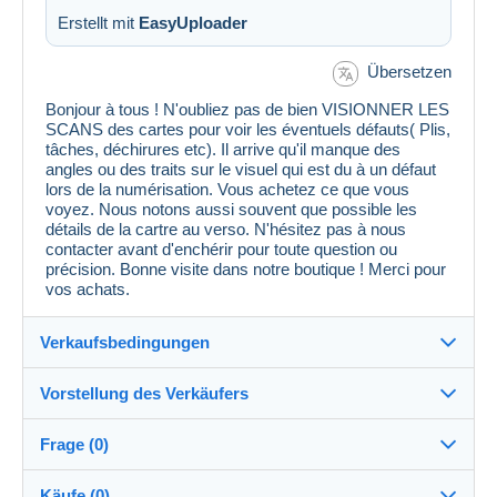
Erstellt mit
EasyUploader
Übersetzen
Bonjour à tous ! N'oubliez pas de bien VISIONNER LES
SCANS des cartes pour voir les éventuels défauts( Plis,
tâches, déchirures etc). Il arrive qu'il manque des
angles ou des traits sur le visuel qui est du à un défaut
lors de la numérisation. Vous achetez ce que vous
voyez. Nous notons aussi souvent que possible les
détails de la cartre au verso. N'hésitez pas à nous
contacter avant d'enchérir pour toute question ou
précision. Bonne visite dans notre boutique ! Merci pour
vos achats.
Verkaufsbedingungen
Vorstellung des Verkäufers
Verkaufsbedingungen im Detail
Frage (0)
Versand
MondialCollection
100%
(36125x)
Versand nach Zahlung innerhalb von 5 Tagen
Käufe (0)