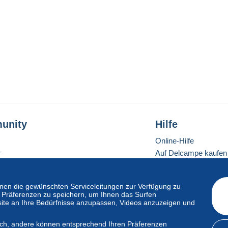
unity
Hilfe
Online-Hilfe
r
Auf Delcampe kaufen
Auf Delcampe verkau
Eine sichere Website
en die gewünschten Serviceleitungen zur Verfügung zu
hre Präferenzen zu speichern, um Ihnen das Surfen
ite an Ihre Bedürfnisse anzupassen, Videos anzuzeigen und
ndardmodus
lich, andere können entsprechend Ihren Präferenzen