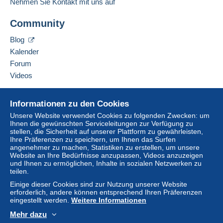
Nehmen Sie Kontakt mit uns auf
Erfüllen Sie eine der folgenden Bedingungen:
Adresse des Unternehmens:
ab einem Kauf in Höhe von 150,00 €.
Community
Mondial Collection
13 CHEMIN DE TORREILLES
Blog
66510
Saint-Hippolyte
Lieferzone 1
Kalender
Frankreich
Forum
Lieferzone 2
Videos
Diesen Verkäufer zu den Favoriten hinzufügen
Verkäufer kontaktieren
Hilfe
Diese Zone enthält
ein Land
.
Diesen Verkäufer zu meiner schwarzen Liste
Informationen zu den Cookies
hinzufügen
Online-Hilfe
Unsere Website verwendet Cookies zu folgenden Zwecken: um
Versandoption
Ihnen die gewünschten Serviceleitungen zur Verfügung zu
Auf Delcampe kaufen
Um auf die Lieferinformationen
stellen, die Sicherheit auf unserer Plattform zu gewährleisten,
Auf Delcampe verkaufen
zugreifen zu können, müssen Sie
Zahlung per:
Ihre Präferenzen zu speichern, um Ihnen das Surfen
angenehmer zu machen, Statistiken zu erstellen, um unsere
Mitglied sein und sich einloggen.
Eine sichere Website
Website an Ihre Bedürfnisse anzupassen, Videos anzuzeigen
Brief (Standardformat/Kleinbrief)
und Ihnen zu ermöglichen, Inhalte in sozialen Netzwerken zu
Einlogg
Anmeld
teilen.
2,50 €
en
en
Einige dieser Cookies sind zur Nutzung unserer Website
Brief mit Sendungsverfolgung
erforderlich, andere können entsprechend Ihren Präferenzen
eingestellt werden.
Weitere Informationen
(Standardformat/Kleinbrief)
4,00 €
Mehr dazu
Deutsch
USD
Standardmodus
America