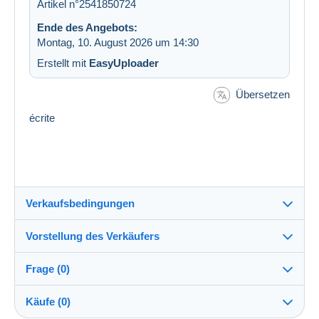
Artikel n°2541850724
Ende des Angebots:
Montag, 10. August 2026 um 14:30
Erstellt mit
EasyUploader
Übersetzen
écrite
Verkaufsbedingungen
Vorstellung des Verkäufers
Versand nach:
Die Liste der Länder einsehen
Frage (0)
papillon1502
100%
(28403x)
Direkte Übergabe:
Käufe (0)
Ja