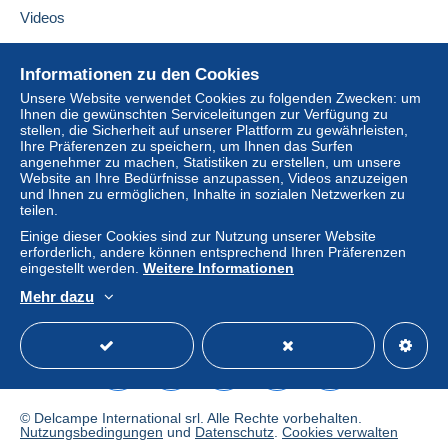
integrierte Zahlungssystem erfolgt
wird dem
Videos
Käufer vom Verkäufer erstattet. Ein nicht bezahlter
Kauf kann Konsequenzen für das Konto des
Hilfe
Informationen zu den Cookies
Käufers nach sich ziehen.
Online-Hilfe
Unsere Website verwendet Cookies zu folgenden Zwecken: um
Sollten die Verkaufsbedingungen des Verkäufers
Ihnen die gewünschten Serviceleitungen zur Verfügung zu
Auf Delcampe kaufen
stellen, die Sicherheit auf unserer Plattform zu gewährleisten,
Klauseln enthalten, die sich auf die Zahlung
Auf Delcampe verkaufen
Ihre Präferenzen zu speichern, um Ihnen das Surfen
beziehen, sind diese Klauseln als nichtig zu
angenehmer zu machen, Statistiken zu erstellen, um unsere
Eine sichere Website
betrachten. Es gelten ausschließlich die
Website an Ihre Bedürfnisse anzupassen, Videos anzuzeigen
Zahlungsbedingungen der Delcampe-Website, wie
und Ihnen zu ermöglichen, Inhalte in sozialen Netzwerken zu
teilen.
sie in den
Nutzungsbedingungen
definiert sind.
Einige dieser Cookies sind zur Nutzung unserer Website
Käufe müssen, nachdem der Verkäufer die
erforderlich, andere können entsprechend Ihren Präferenzen
Endabrechnung geschickt hat, innerhalb von
14
eingestellt werden.
Weitere Informationen
Tagen
bezahlt werden.
Mehr dazu
Deutsch
USD
Standardmodus
America
MERCI DE PRIVILEGIER LE REGLEMENT PAR
MANGOPAY, SIMPLE D'UTILISATION ET SANS
FRAIS
© Delcampe International srl. Alle Rechte vorbehalten.
Nutzungsbedingungen
und
Datenschutz
.
Cookies verwalten