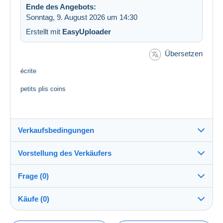
Ende des Angebots:
Sonntag, 9. August 2026 um 14:30
Erstellt mit
EasyUploader
Übersetzen
écrite
petits plis coins
Verkaufsbedingungen
Vorstellung des Verkäufers
Versand nach:
Die Liste der Länder einsehen
Frage (0)
papillon1502
100%
(28403x)
Direkte Übergabe:
Käufe (0)
Ja
Shop
Versand: