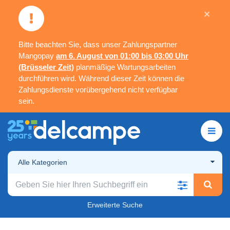
×
Bitte beachten Sie, dass unser Zahlungspartner
Mangopay
am 6. August von 01:00 bis 03:00 Uhr
(Brüsseler Zeit)
planmäßige Wartungsarbeiten
durchführen wird. Während dieser Zeit können die
Zahlungsdienste vorübergehend nicht verfügbar
sein.
Alle Kategorien
Erweiterte Suche