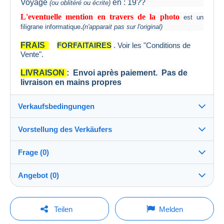
Voyagé
en : 19??
(ou oblitéré ou écrite)
L'eventuelle mention en travers de la photo
est un
.
filigrane informatique
(n'apparait pas sur l'original)
FRAIS
FORFAITAIRES
. Voir les "Conditions de
Vente".
LIVRAISON
: Envoi après paiement. Pas de
livraison en mains propres
Verkaufsbedingungen
Vorstellung des Verkäufers
Verkaufsbedingungen im Detail
Frage (0)
Versand
cartatof
100%
(53634x)
Versand nach Zahlung innerhalb von 3 Tagen
Angebot (0)
PRO
Shop
Garantie:
Widerrufsrecht
|
Rücksendekosten gehen zu Lasten
Der Verkauf wird um eine Minute verlängert, wenn
Um eine Frage stellen zu können, müssen Sie
weniger als eine Minute vor Ablauf der Frist ein
Teilen
Melden
des Käufers.
Gebot abgegeben wird.
eingeloggt sein.
Nachname:
Alle Angaben zu Fristen bezüglich der Rücksendung