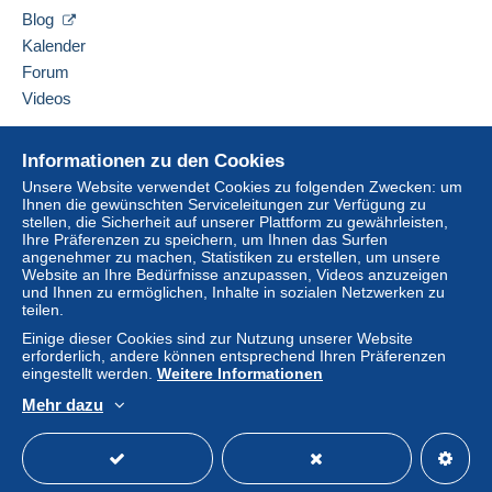
Zahlung per:
Blog
Einlogg
Anmeld
Kalender
Brief (Standardformat/Kleinbrief)
en
en
Forum
1,55 €
Videos
Brief mit Sendungsverfolgung
(Standardformat/Kleinbrief)
Hilfe
Informationen zu den Cookies
2,02 €
Online-Hilfe
Unsere Website verwendet Cookies zu folgenden Zwecken: um
Ihnen die gewünschten Serviceleitungen zur Verfügung zu
Auf Delcampe kaufen
Einschreiben (Standardformat/Kleinbrief)
stellen, die Sicherheit auf unserer Plattform zu gewährleisten,
(Sendungsverfolgung)
Auf Delcampe verkaufen
Ihre Präferenzen zu speichern, um Ihnen das Surfen
angenehmer zu machen, Statistiken zu erstellen, um unsere
Eine sichere Website
6,11 €
Website an Ihre Bedürfnisse anzupassen, Videos anzuzeigen
und Ihnen zu ermöglichen, Inhalte in sozialen Netzwerken zu
teilen.
Zahlungsbedingungen:
Einige dieser Cookies sind zur Nutzung unserer Website
erforderlich, andere können entsprechend Ihren Präferenzen
Alle Zahlungen erfolgen per
Kredit-/Debitkarte
oder
eingestellt werden.
Weitere Informationen
anhand einer Überweisung auf Ihr Guthaben. Es dürfen
Mehr dazu
keine Zahlungen per Scheck oder Banküberweisung
Deutsch
USD
Standardmodus
America
direkt auf eine Bankkonto des Verkäufers erfolgen.
Der Käufer nutzt die von Delcampe auf der Seite "
Meine
Käufe: Zu zahlen
" zur Verfügung stehenden