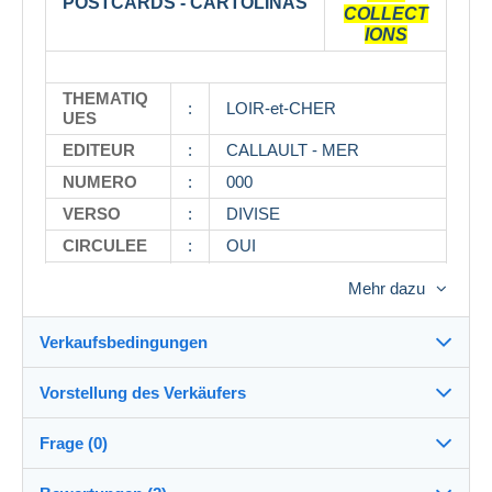
POSTCARDS - CARTOLINAS
COLLECT
IONS
THEMATIQ
:
LOIR-et-CHER
UES
EDITEUR
:
CALLAULT - MER
NUMERO
:
000
VERSO
:
DIVISE
CIRCULEE
:
OUI
DATE
:
1925
Mehr dazu
OBSERVAT
:
IONS
Verkaufsbedingungen
Vorstellung des Verkäufers
NOMBRE
Verkaufsbedingungen im Detail
DE
:
1
CARTES
Frage (0)
Versand
DIMENSIO
140 x
(Possible +/- 2
Timbrolix
99%
(12475x)
:
Versand nach Zahlung innerhalb von 4 Tagen
NS
90
mm)