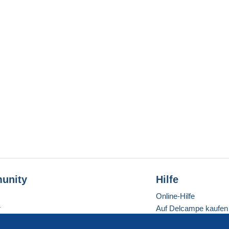
unity
Hilfe
Online-Hilfe
r
Auf Delcampe kaufen
Auf Delcampe verkau