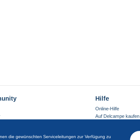
unity
Hilfe
Online-Hilfe
r
Auf Delcampe kaufen
Auf Delcampe verkau
Eine sichere Website
en die gewünschten Serviceleitungen zur Verfügung zu