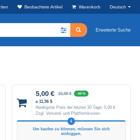
iten
Beobachtete Artikel
Warenkorb
Deutsch
Erweiterte Suche
5,00 €
10,00 €
-50 %
± 11,56 $
Niedrigster Preis der letzten 30 Tage:
5,00 €
Zzgl. Versand- und Plattformkosten
Um kaufen zu können, müssen Sie sich
einloggen.