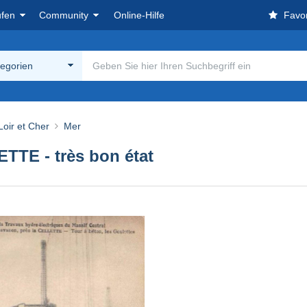
ufen
Community
Online-Hilfe
Favor
tegorien
Loir et Cher
Mer
TTE - très bon état