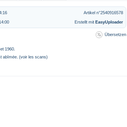
4:16
Artikel n°2540916578
14:00
Erstellt mit
EasyUploader
Übersetzen
 et 1960.
est abîmée. (voir les scans)