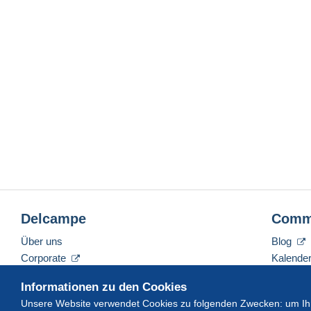
Delcampe
Comm
Über uns
Blog
Corporate
Kalende
Tarife
Forum
Informationen zu den Cookies
Nehmen Sie Kontakt mit uns auf
Videos
Unsere Website verwendet Cookies zu folgenden Zwecken: um Ihn