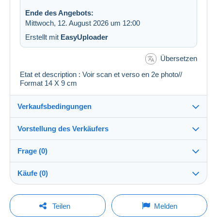
Ende des Angebots:
Mittwoch, 12. August 2026 um 12:00
Erstellt mit
EasyUploader
Übersetzen
Etat et description : Voir scan et verso en 2e photo//
Format 14 X 9 cm
Verkaufsbedingungen
Vorstellung des Verkäufers
Verkaufsbedingungen im Detail
Frage (0)
Versand
cartalis
100%
(42853x)
Versand nach Zahlung innerhalb von 14 Tagen
Käufe (0)
PRO
Shop
Garantie:
Widerrufsrecht
|
Rücksendekosten gehen zu Lasten
Um eine Frage stellen zu können, müssen Sie
Letzte Aktualisierung: 12:51:53
Teilen
Melden
des Käufers.
eingeloggt sein.
Nachname: