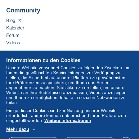
"
Meine Käufe: Zu zahlen
" zur Verfügung stehenden
Diesen Verkäufer zu den Favoriten hinzufügen
Zahlungsmethoden.
Community
Verkäufer kontaktieren
Diesen Verkäufer zu meiner schwarzen Liste
Eine Zahlung, die nicht über
das in die Website
Blog
hinzufügen
integrierte Zahlungssystem erfolgt
wird dem
Kalender
Käufer vom Verkäufer erstattet. Ein nicht bezahlter
Forum
Kauf kann Konsequenzen für das Konto des
Videos
Käufers nach sich ziehen.
Sollten die Verkaufsbedingungen des Verkäufers
Hilfe
Informationen zu den Cookies
Klauseln enthalten, die sich auf die Zahlung
Online-Hilfe
beziehen, sind diese Klauseln als nichtig zu
Unsere Website verwendet Cookies zu folgenden Zwecken: um
Ihnen die gewünschten Serviceleitungen zur Verfügung zu
Auf Delcampe kaufen
betrachten. Es gelten ausschließlich die
stellen, die Sicherheit auf unserer Plattform zu gewährleisten,
Zahlungsbedingungen der Delcampe-Website, wie
Auf Delcampe verkaufen
Ihre Präferenzen zu speichern, um Ihnen das Surfen
sie in den
Nutzungsbedingungen
definiert sind.
angenehmer zu machen, Statistiken zu erstellen, um unsere
Eine sichere Website
Website an Ihre Bedürfnisse anzupassen, Videos anzuzeigen
Käufe müssen, nachdem der Verkäufer die
und Ihnen zu ermöglichen, Inhalte in sozialen Netzwerken zu
teilen.
Endabrechnung geschickt hat, innerhalb von
14
Tagen
bezahlt werden.
Einige dieser Cookies sind zur Nutzung unserer Website
erforderlich, andere können entsprechend Ihren Präferenzen
eingestellt werden.
Weitere Informationen
- POUR LES ACHATS DE CARTE POSTALE -
Mehr dazu
Deutsch
USD
Standardmodus
America